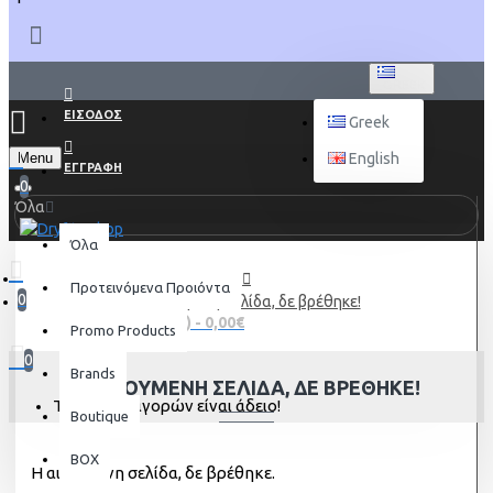
GREEK
ΕΙΣΟΔΟΣ
Greek
Menu
English
ΕΓΓΡΑΦΗ
0
Όλα
Όλα
Προτεινόμενα Προιόντα
0
Η αιτούμενη σελίδα, δε βρέθηκε!
0 προϊόν(τα) - 0,00€
Promo Products
0
Brands
Η ΑΙΤΟΎΜΕΝΗ ΣΕΛΊΔΑ, ΔΕ ΒΡΈΘΗΚΕ!
Το καλάθι αγορών είναι άδειο!
Boutique
BOX
Η αιτούμενη σελίδα, δε βρέθηκε.